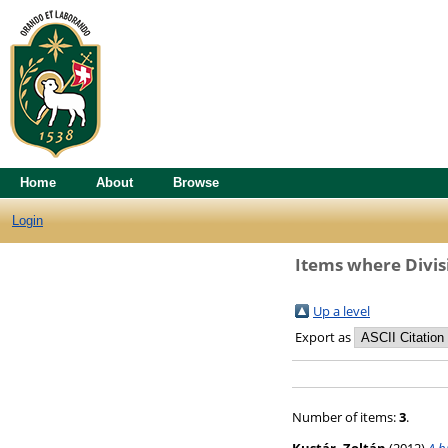
Home
About
Browse
Login
Items where Divis
Up a level
Export as
Number of items:
3
.
Kustár, Zoltán
(2012)
A b