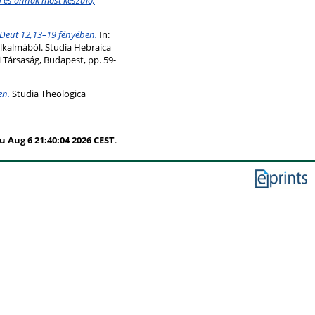
a Deut 12,13–19 fényében.
In:
 alkalmából. Studia Hebraica
i Társaság, Budapest, pp. 59-
en.
Studia Theologica
u Aug 6 21:40:04 2026 CEST
.