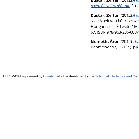
revideált változatában.
Stud
Kustár, Zoltán
(2012)
A p
"A szívnek van két rekesze
Hungarica ; 2. Értesítő / 
67. ISBN 978-963-236-608-
Németh, Áron
(2012)
„Tá
Debrecinensis, 5. (1-2.). p
DEREP-OKT is powered by
EPrints 3
which is developed by the
School of Electronics and Co