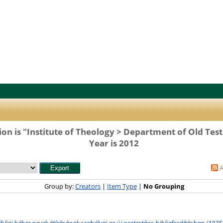
ion is "Institute of Theology > Department of Old Tes
Year is 2012
Group by:
Creators
|
Item Type
|
No Grouping
ibliai héber nevek átírásának szabályai az új protestáns bibliafordításban (1975