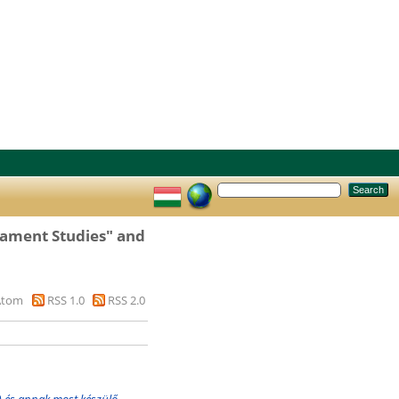
tament Studies" and
Atom
RSS 1.0
RSS 2.0
) és annak most készülő,