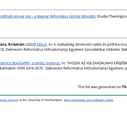
A látható egység ma – a Magyar Református Egyház létrejötte.
Studia Theologica D
ács, Krisztián
(2022)
Előszó.
In: A szabadság dimenziói vallás és politika öss
(10). Debreceni Református Hittudományi Egyetem Szociáletikai Intézete, Deb
Dietrich Bonhoeffer, a zenész teológus.
In: "HISZEK AZ IGE DIADALMAS EREJÉB
alkalmából. ISSN 2416-3570 . Debreceni Református Hittudományi Egyetem, p
This list was generated on
Th
mputer Science
at the University of Southampton.
More information and software credits
.