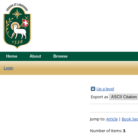
Home
About
Browse
Login
Up a level
Export as
Jump to:
Article
|
Book Sec
Number of items:
3
.