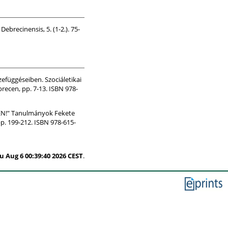
ebrecinensis, 5. (1-2.). 75-
zefüggéseiben. Szociáletikai
recen, pp. 7-13. ISBN 978-
EN!" Tanulmányok Fekete
p. 199-212. ISBN 978-615-
u Aug 6 00:39:40 2026 CEST
.