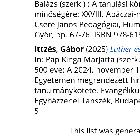
Balázs (szerk.) : A tanulási 
minőségére: XXVIII. Apáczai
Csere János Pedagógiai, Hu
Győr, pp. 67-76. ISBN 978-61
Ittzés, Gábor
(2025)
Luther é
In: Pap Kinga Marjatta (szerk
500 éve: A 2024. november 1
Egyetemen megrendezett him
tanulmánykötete. Evangélik
Egyházzenei Tanszék, Budape
5
This list was gene