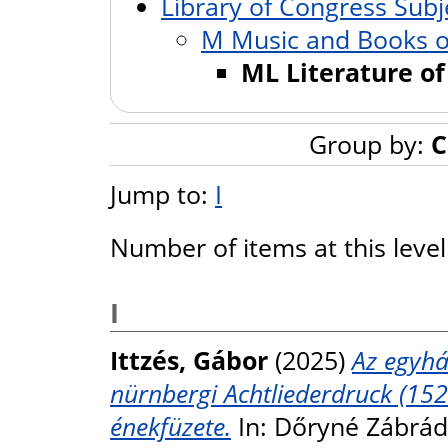
Library of Congress Subj
M Music and Books 
ML Literature o
Group by:
C
Jump to:
I
Number of items at this leve
I
Ittzés, Gábor
(2025)
Az egyhá
nürnbergi Achtliederdruck (152
énekfüzete.
In: Dőryné Zábrádi