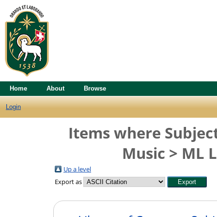
Home
About
Browse
Login
Items where Subject
Music > ML L
Up a level
Export as