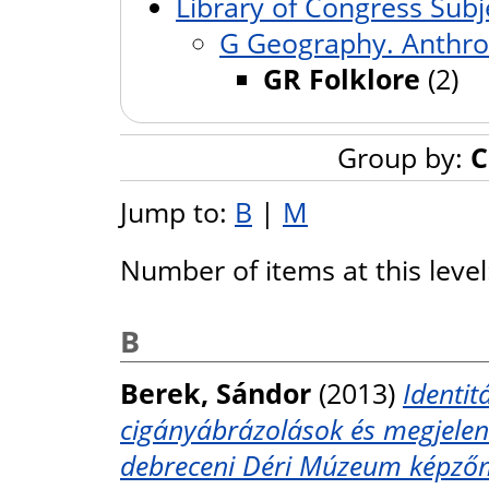
Library of Congress Subj
G Geography. Anthro
GR Folklore
(2)
Group by:
C
Jump to:
B
|
M
Number of items at this leve
B
Berek, Sándor
(2013)
Identit
cigányábrázolások és megjelen
debreceni Déri Múzeum képző