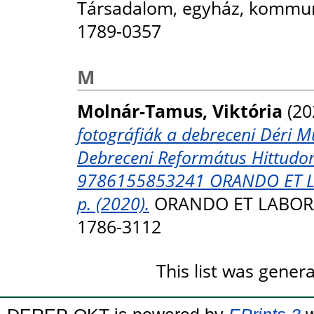
Társadalom, egyház, kommunik
1789-0357
M
Molnár-Tamus, Viktória
(20
fotográfiák a debreceni Déri
Debreceni Református Hittudom
9786155853241 ORANDO ET LA
p. (2020).
ORANDO ET LABORAN
1786-3112
This list was gene